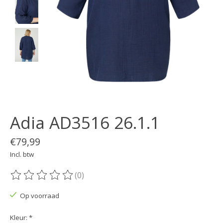
Adia AD3516 26.1.1
€79,99
Incl. btw
(0)
De beoordeling van dit product is
0
van de 5
Op voorraad
Kleur:
*