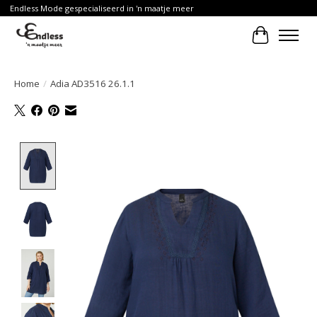
Endless Mode gespecialiseerd in 'n maatje meer
Winkelwa
Home
/
Adia AD3516 26.1.1
Product image slideshow Items