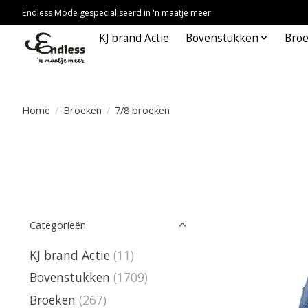
Endless Mode gespecialiseerd in 'n maatje meer
KJ brand Actie
Bovenstukken
Bro
Home
/
Broeken
/
7/8 broeken
Categorieën
KJ brand Actie
(11)
Bovenstukken
(1709)
Broeken
(267)