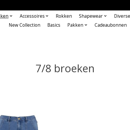
eken
Accessoires
Rokken
Shapewear
Divers
New Collection
Basics
Pakken
Cadeaubonnen
7/8 broeken