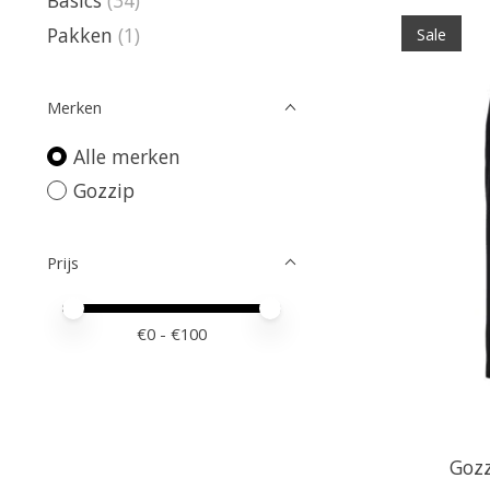
Pakken
(1)
Sale
Merken
Alle merken
Gozzip
Prijs
Minimale prijswaarde
Price maximum value
€
0
- €
100
Gozz