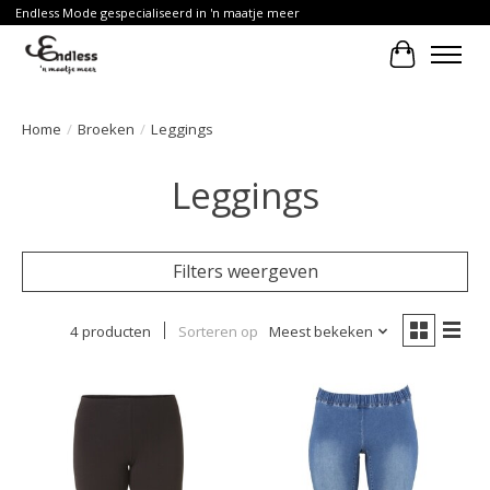
Endless Mode gespecialiseerd in 'n maatje meer
Winkelwa
Home
/
Broeken
/
Leggings
Leggings
Filters weergeven
4 producten
Sorteren op
Meest bekeken