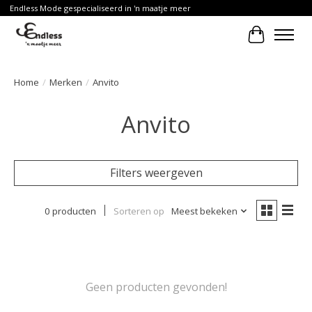
Endless Mode gespecialiseerd in 'n maatje meer
Winkelwa
Home
/
Merken
/
Anvito
Anvito
Filters weergeven
0 producten
Sorteren op
Meest bekeken
Geen producten gevonden!