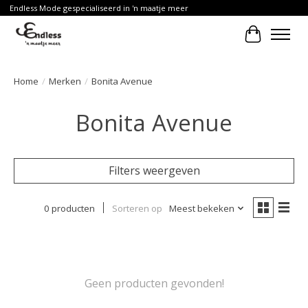
Endless Mode gespecialiseerd in 'n maatje meer
Winkelwa
Home
/
Merken
/
Bonita Avenue
Bonita Avenue
Filters weergeven
0 producten
Sorteren op
Meest bekeken
Geen producten gevonden!