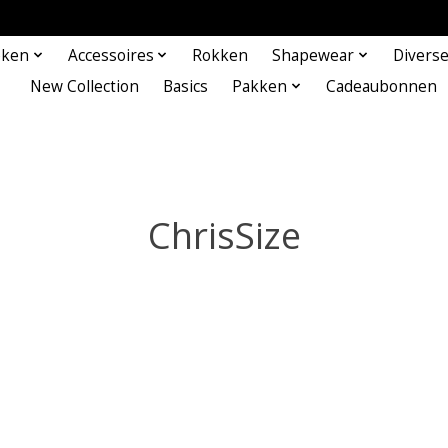
eken
Accessoires
Rokken
Shapewear
Divers
New Collection
Basics
Pakken
Cadeaubonnen
ChrisSize