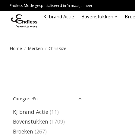
Endless Mode gespecialiseerd in 'n maatje meer
KJ brand Actie
Bovenstukken
Bro
Home
/
Merken
/
ChrisSize
Categorieën
KJ brand Actie
(11)
Bovenstukken
(1709)
Broeken
(267)