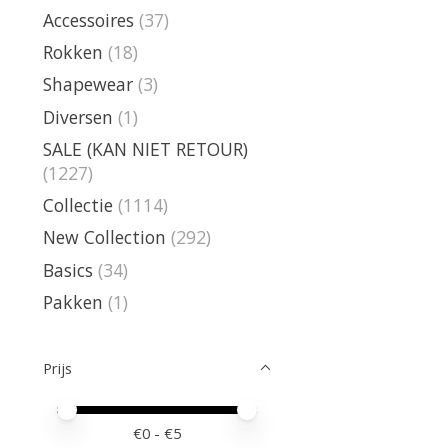
Accessoires
(37)
Rokken
(18)
Shapewear
(3)
Diversen
(1)
SALE (KAN NIET RETOUR)
(1227)
Collectie
(1114)
New Collection
(292)
Basics
(34)
Pakken
(1)
Prijs
Minimale prijswaarde
Price maximum value
€
0
- €
5