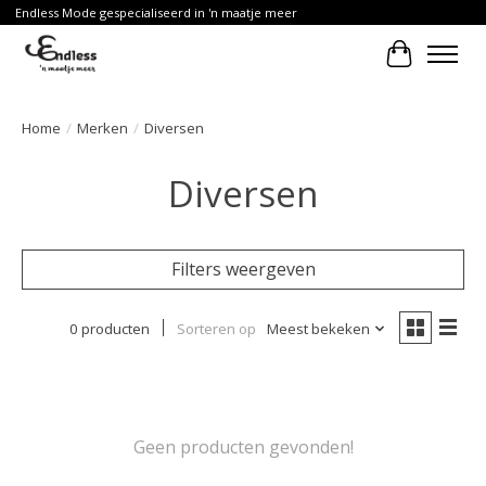
Endless Mode gespecialiseerd in 'n maatje meer
Winkelwa
Home
/
Merken
/
Diversen
Diversen
Filters weergeven
0 producten
Sorteren op
Meest bekeken
Geen producten gevonden!