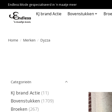
Endless Mode gespecialiseerd in 'n maatje meer
KJ brand Actie
Bovenstukken
Bro
Home
/
Merken
/
Dyzza
Categorieën
KJ brand Actie
(11)
Bovenstukken
(1709)
Broeken
(267)