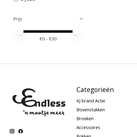
Prijs
Minimale prijswaarde
Price maximum value
€
0
- €
30
Categorieën
KJ brand Actie
Bovenstukken
Broeken
Accessoires
Rokken