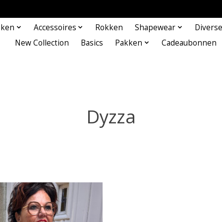
eken
Accessoires
Rokken
Shapewear
Divers
New Collection
Basics
Pakken
Cadeaubonnen
Dyzza