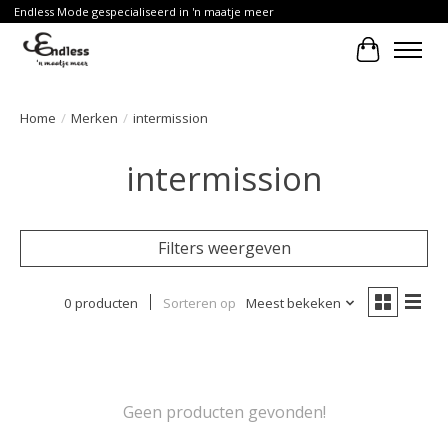
Endless Mode gespecialiseerd in 'n maatje meer
Winkelwa
Home
/
Merken
/
intermission
intermission
Filters weergeven
0 producten
Sorteren op
Meest bekeken
Geen producten gevonden!