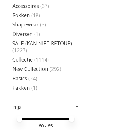
Accessoires
(37)
Rokken
(18)
Shapewear
(3)
Diversen
(1)
SALE (KAN NIET RETOUR)
(1227)
Collectie
(1114)
New Collection
(292)
Basics
(34)
Pakken
(1)
Prijs
Minimale prijswaarde
Price maximum value
€
0
- €
5