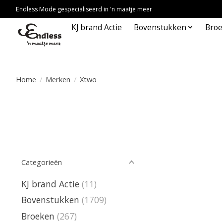
Endless Mode gespecialiseerd in 'n maatje meer
KJ brand Actie
Bovenstukken
Bro
Home
/
Merken
/
Xtwo
Categorieën
KJ brand Actie
(11)
Bovenstukken
(1709)
Broeken
(267)