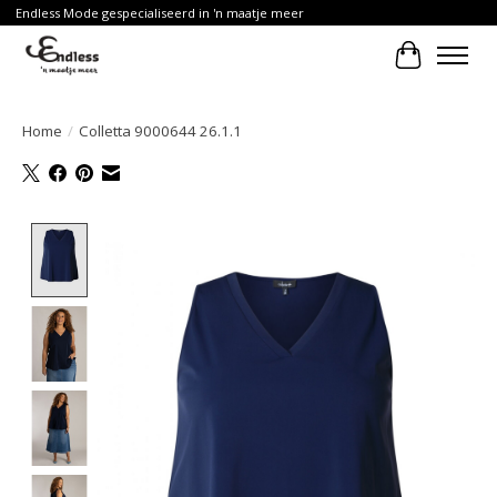
Endless Mode gespecialiseerd in 'n maatje meer
Winkelwa
Home
/
Colletta 9000644 26.1.1
Product image slideshow Items