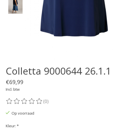
Colletta 9000644 26.1.1
€69,99
Incl. btw
(0)
De beoordeling van dit product is
0
van de 5
Op voorraad
Kleur:
*