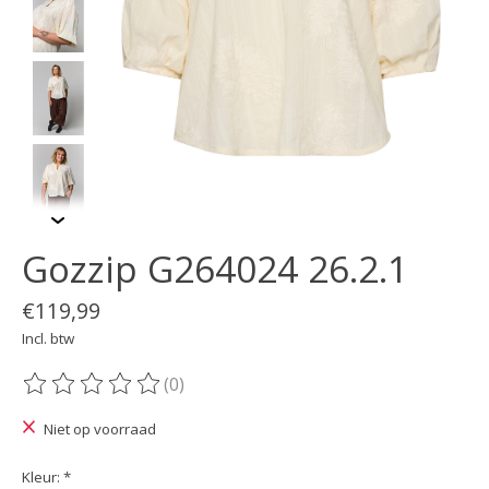
Gozzip G264024 26.2.1
€119,99
Incl. btw
(0)
De beoordeling van dit product is
0
van de 5
Niet op voorraad
Kleur:
*