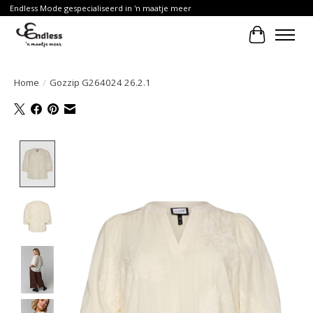
Endless Mode gespecialiseerd in 'n maatje meer
Winkelwa
Home
/
Gozzip G264024 26.2.1
Product image slideshow Items