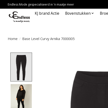
Endless Mode gespecialiseerd in 'n maatje meer
KJ brand Actie
Bovenstukken
Bro
Home
/
Base Level Curvy Arnika 7000005
Product image slideshow Items