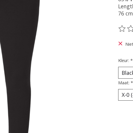
Lengt
76 cm
De be
Nie
Kleur:
*
Maat:
*