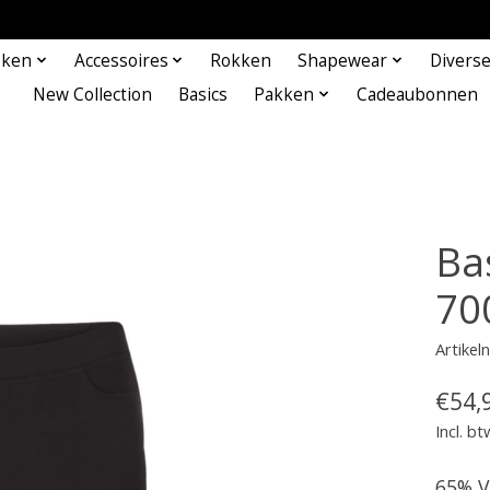
eken
Accessoires
Rokken
Shapewear
Divers
New Collection
Basics
Pakken
Cadeaubonnen
Ba
70
Artike
€54,
Incl. bt
65% V