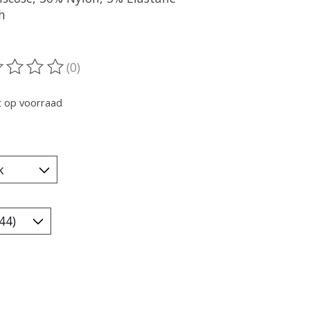
h
(0)
oordeling van dit product is
0
van de 5
t op voorraad