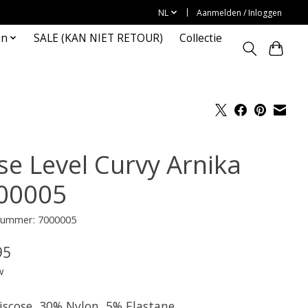
NL
Aanmelden / Inloggen
en
SALE (KAN NIET RETOUR)
Collectie
se Level Curvy Arnika
00005
lnummer: 7000005
95
w
iscose, 30% Nylon, 5% Elastane