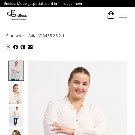
Endless Mode gespecialiseerd in 'n maatje meer
Ihr Waren
Startseite
/
Adia AD3465 25.2.1
Product image slideshow Items