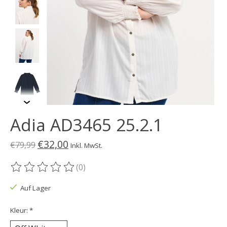
Adia AD3465 25.2.1
€32,00
€79,99
Inkl. MwSt.
(0)
Die Bewertung dieses Produkts ist
0
von 5
Auf Lager
Kleur:
*