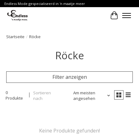
Endless Mode gespecialiseerd in 'n maatje meer
Ihr Waren
Startseite
/
Röcke
Röcke
Filter anzeigen
0
Sortieren
Am meisten
Produkte
nach
angesehen
Keine Produkte gefunden!