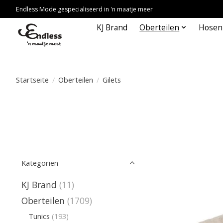
Endless Mode gespecialiseerd in 'n maatje meer
KJ Brand
Oberteilen
Hosen
Startseite
/
Oberteilen
/
Gilets
Kategorien
KJ Brand
(11)
Oberteilen
(1709)
Tunics
(193)