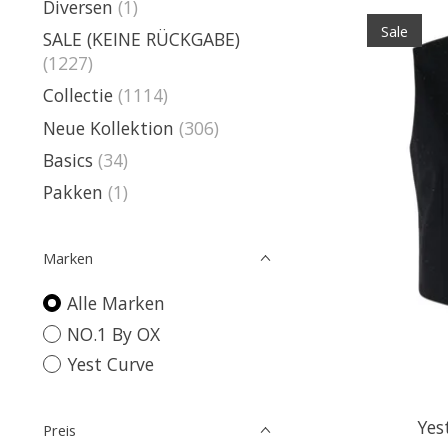
Diversen
(1)
Sale
SALE (KEINE RÜCKGABE)
(1227)
Collectie
(1114)
Neue Kollektion
(306)
Basics
(34)
Pakken
(1)
Marken
Alle Marken
NO.1 By OX
Yest Curve
Yes
Preis