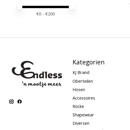
Preis – Mindestwert
Price maximum value
€
0
- €
200
Kategorien
KJ Brand
Oberteilen
Hosen
Accessoires
Röcke
Shapewear
Diversen