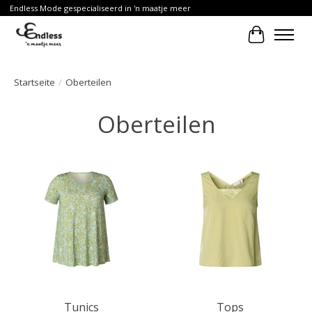
Endless Mode gespecialiseerd in 'n maatje meer
Ihr Waren
Startseite
/
Oberteilen
Oberteilen
Tunics
Tops