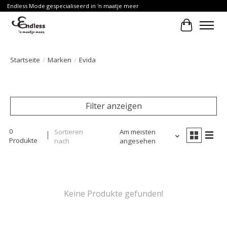
Endless Mode gespecialiseerd in 'n maatje meer
Ihr Waren
Startseite
/
Marken
/
Evida
Filter anzeigen
0
Sortieren
Am meisten
Produkte
nach
angesehen
Keine Produkte gefunden!