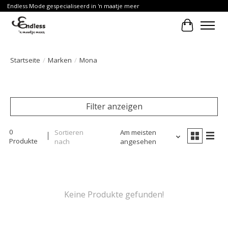
Endless Mode gespecialiseerd in 'n maatje meer
Ihr Waren
Startseite
/
Marken
/
Mona
Filter anzeigen
0
Sortieren
Am meisten
Produkte
nach
angesehen
Keine Produkte gefunden!