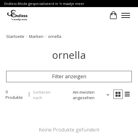
Endless Mode gespecialiseerd in 'n maatje meer
Ihr Waren
Startseite
/
Marken
/
ornella
ornella
Filter anzeigen
0
Sortieren
Am meisten
Produkte
nach
angesehen
Keine Produkte gefunden!