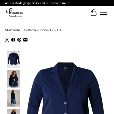
Endless Mode gespecialiseerd in 'n maatje meer
Ihr Waren
Startseite
/
Colletta 9000643 26.1.1
Product image slideshow Items