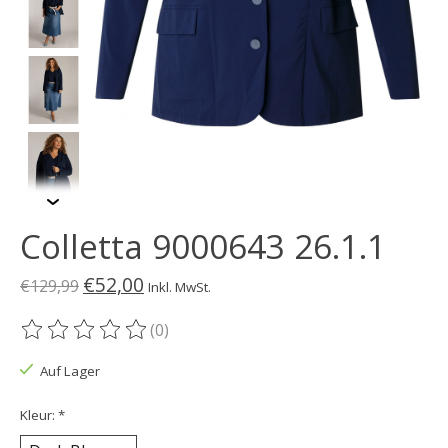
Colletta 9000643 26.1.1
€52,00
€129,99
Inkl. MwSt.
(0)
Die Bewertung dieses Produkts ist
0
von 5
Auf Lager
Kleur:
*