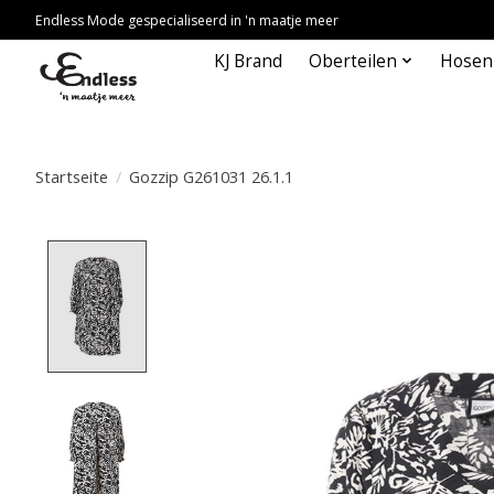
Endless Mode gespecialiseerd in 'n maatje meer
KJ Brand
Oberteilen
Hosen
Startseite
/
Gozzip G261031 26.1.1
Product image slideshow Items