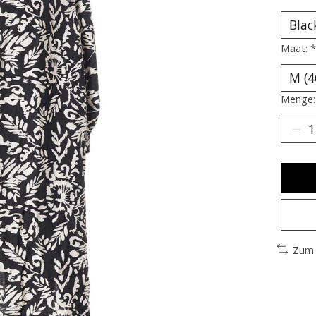
Maat:
*
Menge:
Zum 