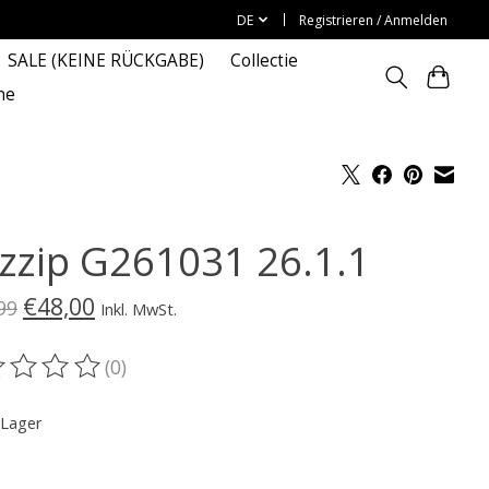
DE
Registrieren / Anmelden
SALE (KEINE RÜCKGABE)
Collectie
ne
zzip G261031 26.1.1
€48,00
99
Inkl. MwSt.
(0)
ewertung dieses Produkts ist
0
von 5
 Lager