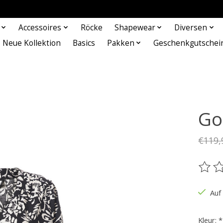
Accessoires
Röcke
Shapewear
Diversen
Neue Kollektion
Basics
Pakken
Geschenkgutschei
Go
€119,
Die B
Auf
Kleur:
*