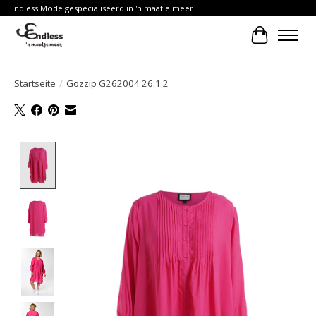
Endless Mode gespecialiseerd in 'n maatje meer
Ihr Waren
Startseite
/
Gozzip G262004 26.1.2
Product image slideshow Items