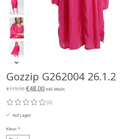
Gozzip G262004 26.1.2
€48,00
€119,99
Inkl. MwSt.
(0)
Die Bewertung dieses Produkts ist
0
von 5
Auf Lager
Kleur:
*