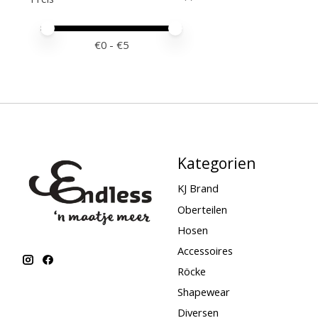
Preis – Mindestwert
Price maximum value
€
0
- €
5
Kategorien
KJ Brand
Oberteilen
Hosen
Accessoires
Röcke
Shapewear
Diversen