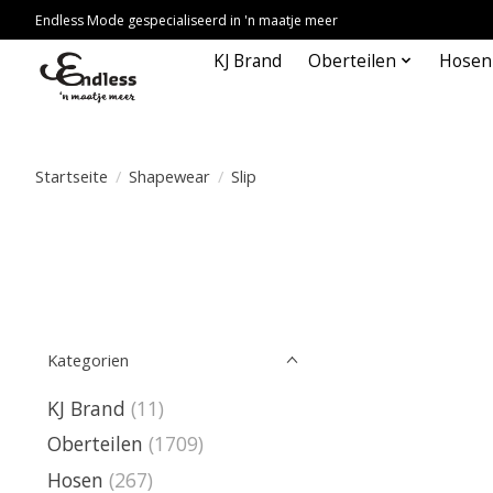
Endless Mode gespecialiseerd in 'n maatje meer
KJ Brand
Oberteilen
Hosen
Startseite
/
Shapewear
/
Slip
Kategorien
KJ Brand
(11)
Oberteilen
(1709)
Hosen
(267)