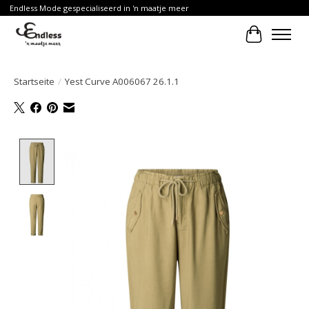
Endless Mode gespecialiseerd in 'n maatje meer
Ihr Waren
Startseite
/
Yest Curve A006067 26.1.1
Product image slideshow Items