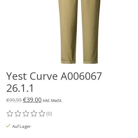
Yest Curve A006067
26.1.1
€39,00
€99,99
Inkl. MwSt.
(0)
Die Bewertung dieses Produkts ist
0
von 5
Auf Lager