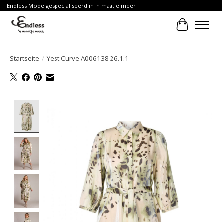
Endless Mode gespecialiseerd in 'n maatje meer
Ihr Waren
Startseite
/
Yest Curve A006138 26.1.1
Product image slideshow Items