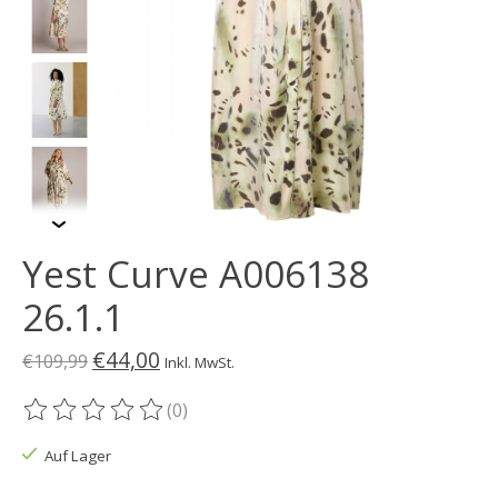
Yest Curve A006138
26.1.1
€44,00
€109,99
Inkl. MwSt.
(0)
Die Bewertung dieses Produkts ist
0
von 5
Auf Lager