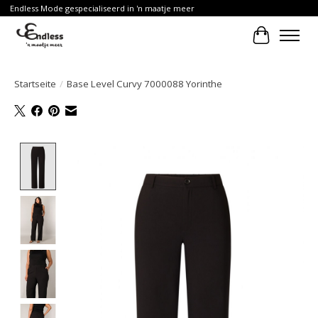
Endless Mode gespecialiseerd in 'n maatje meer
Ihr Waren
Startseite
/
Base Level Curvy 7000088 Yorinthe
Product image slideshow Items