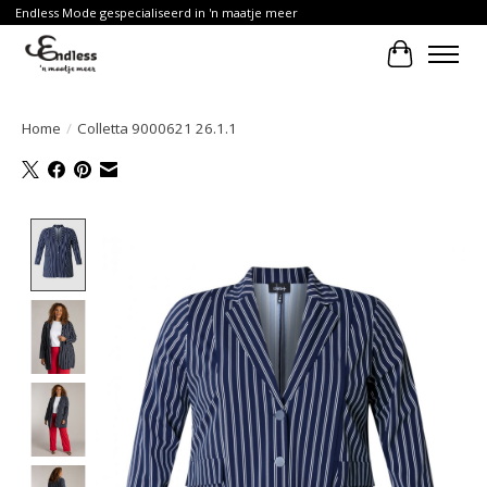
Endless Mode gespecialiseerd in 'n maatje meer
Winkelwa
Home
/
Colletta 9000621 26.1.1
Product image slideshow Items