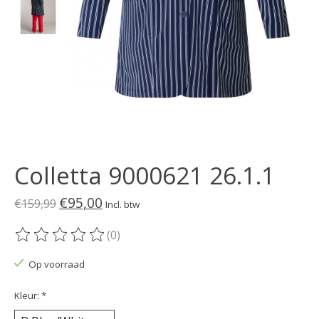
Colletta 9000621 26.1.1
€95,00
€159,99
Incl. btw
(0)
De beoordeling van dit product is
0
van de 5
Op voorraad
Kleur:
*