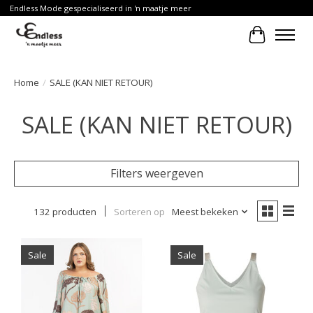
Endless Mode gespecialiseerd in 'n maatje meer
Winkelwa
Home
/
SALE (KAN NIET RETOUR)
SALE (KAN NIET RETOUR)
Filters weergeven
132 producten
Sorteren op
Meest bekeken
Sale
Sale