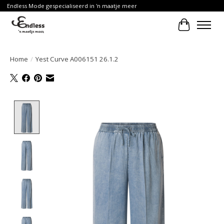
Endless Mode gespecialiseerd in 'n maatje meer
Winkelwa
Home
/
Yest Curve A006151 26.1.2
Product image slideshow Items