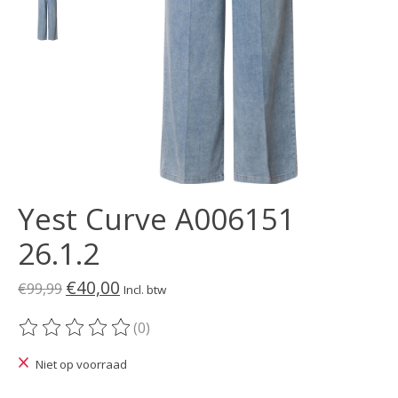
Yest Curve A006151
26.1.2
€40,00
€99,99
Incl. btw
(0)
De beoordeling van dit product is
0
van de 5
Niet op voorraad