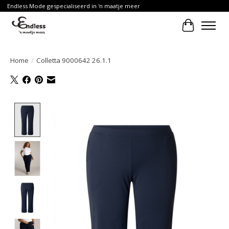
Endless Mode gespecialiseerd in 'n maatje meer
Winkelwa
Home
/
Colletta 9000642 26.1.1
Product image slideshow Items