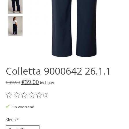
Colletta 9000642 26.1.1
€39,00
€99,99
Incl. btw
(0)
De beoordeling van dit product is
0
van de 5
Op voorraad
Kleur:
*