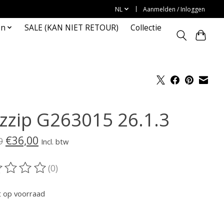
NL
Aanmelden / Inloggen
en
SALE (KAN NIET RETOUR)
Collectie
zzip G263015 26.1.3
€36,00
9
Incl. btw
(0)
oordeling van dit product is
0
van de 5
t op voorraad