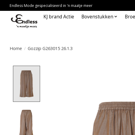
Endless Mode gespecialiseerd in 'n maatje meer
KJ brand Actie
Bovenstukken
Bro
Home
/
Gozzip G263015 26.1.3
Product image slideshow Items