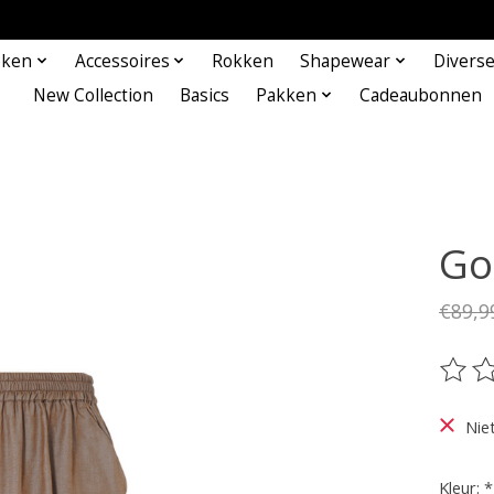
eken
Accessoires
Rokken
Shapewear
Divers
New Collection
Basics
Pakken
Cadeaubonnen
Go
€89,9
De be
Nie
Kleur:
*