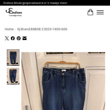
Endless Mode gespecialiseerd in 'n maatje meer
Winkelwa
Home
/
Kj Brand BABSIE 23020-7400-606
Product image slideshow Items