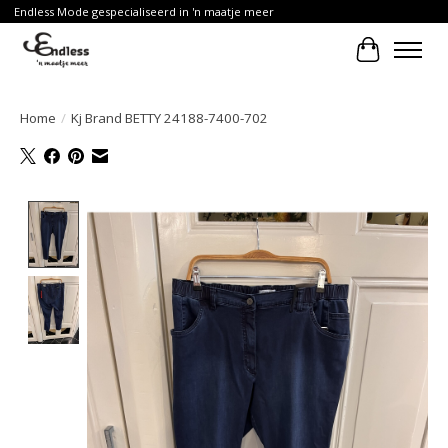
Endless Mode gespecialiseerd in 'n maatje meer
Winkelwa
Home
/
Kj Brand BETTY 24188-7400-702
Product image slideshow Items