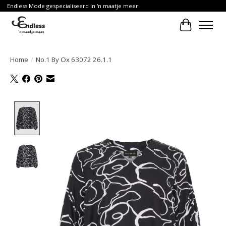
Endless Mode gespecialiseerd in 'n maatje meer
Winkelwa
Home
/
No.1 By Ox 63072 26.1.1
Product image slideshow Items