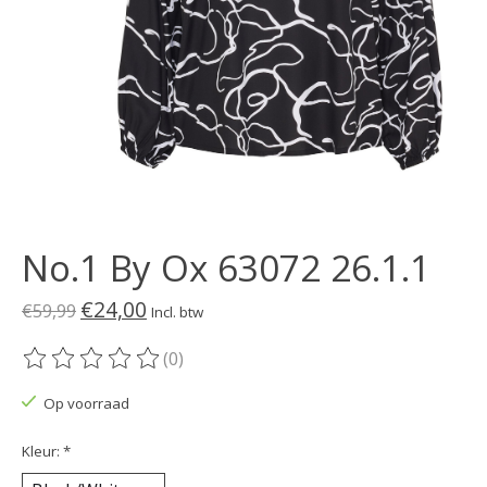
No.1 By Ox 63072 26.1.1
€24,00
€59,99
Incl. btw
(0)
De beoordeling van dit product is
0
van de 5
Op voorraad
Kleur:
*