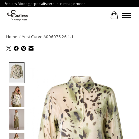
Endless Mode gespecialiseerd in 'n maatje meer
Winkelwa
Home
/
Yest Curve A006075 26.1.1
Product image slideshow Items