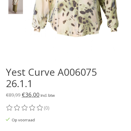
Yest Curve A006075
26.1.1
€36,00
€89,99
Incl. btw
(0)
De beoordeling van dit product is
0
van de 5
Op voorraad