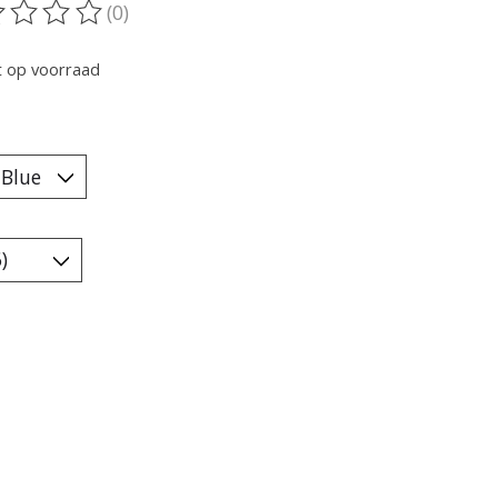
(0)
oordeling van dit product is
0
van de 5
t op voorraad