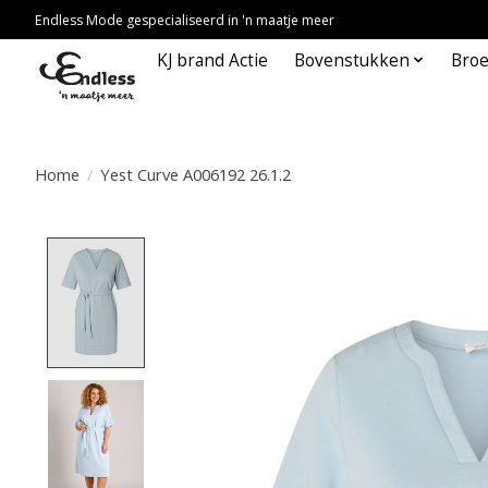
Endless Mode gespecialiseerd in 'n maatje meer
KJ brand Actie
Bovenstukken
Bro
Home
/
Yest Curve A006192 26.1.2
Product image slideshow Items