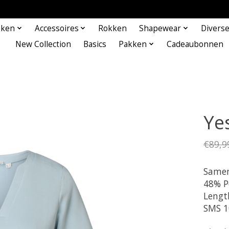
eken
Accessoires
Rokken
Shapewear
Divers
New Collection
Basics
Pakken
Cadeaubonnen
Ye
€89,9
Samen
48% P
Lengt
SMS 1