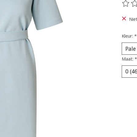
De be
Nie
Kleur:
*
Maat:
*