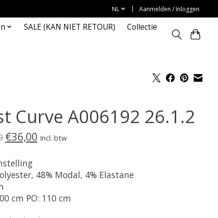
NL
Aanmelden / Inloggen
en
SALE (KAN NIET RETOUR)
Collectie
st Curve A006192 26.1.2
€36,00
9
Incl. btw
stelling
olyester, 48% Modal, 4% Elastane
h
00 cm PO: 110 cm