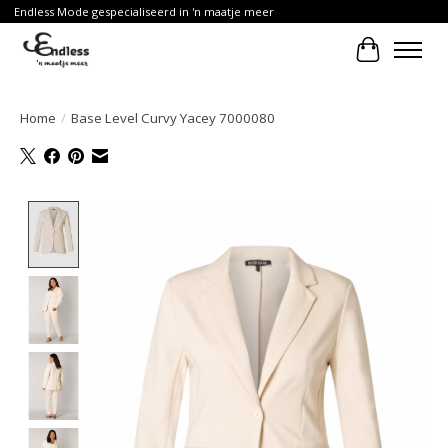
Endless Mode gespecialiseerd in 'n maatje meer
Winkelwa
Home
/
Base Level Curvy Yacey 7000080
Product image slideshow Items