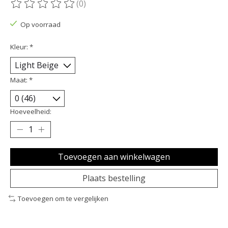
(0)
De beoordeling van dit product is
0
van de 5
Op voorraad
Kleur:
*
Maat:
*
Hoeveelheid:
Toevoegen aan winkelwagen
Plaats bestelling
Toevoegen om te vergelijken