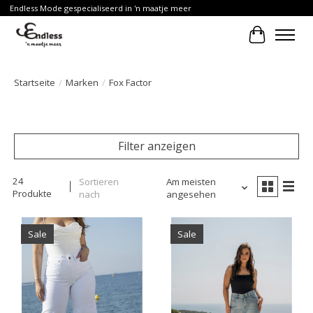
Endless Mode gespecialiseerd in 'n maatje meer
Ihr Waren
Startseite
/
Marken
/
Fox Factor
Filter anzeigen
24
Sortieren
Am meisten
Produkte
nach
angesehen
Sale
Sale