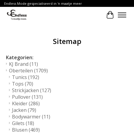
Endless Mode gespecialiseerd in 'n maatje meer
Ihr Waren
Sitemap
Kategorien:
KJ Brand
(11)
Oberteilen
(1709)
Tunics
(192)
Tops
(70)
Strickjacken
(127)
Pullover
(131)
Kleider
(286)
Jacken
(79)
Bodywarmer
(11)
Gilets
(18)
Blusen
(469)